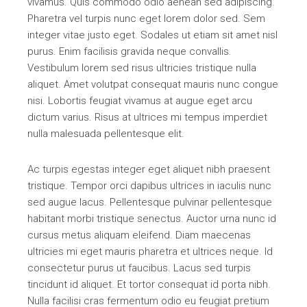
vivamus. Quis commodo odio aenean sed adipiscing.
Pharetra vel turpis nunc eget lorem dolor sed. Sem
integer vitae justo eget. Sodales ut etiam sit amet nisl
purus. Enim facilisis gravida neque convallis.
Vestibulum lorem sed risus ultricies tristique nulla
aliquet. Amet volutpat consequat mauris nunc congue
nisi. Lobortis feugiat vivamus at augue eget arcu
dictum varius. Risus at ultrices mi tempus imperdiet
nulla malesuada pellentesque elit.
Ac turpis egestas integer eget aliquet nibh praesent
tristique. Tempor orci dapibus ultrices in iaculis nunc
sed augue lacus. Pellentesque pulvinar pellentesque
habitant morbi tristique senectus. Auctor urna nunc id
cursus metus aliquam eleifend. Diam maecenas
ultricies mi eget mauris pharetra et ultrices neque. Id
consectetur purus ut faucibus. Lacus sed turpis
tincidunt id aliquet. Et tortor consequat id porta nibh.
Nulla facilisi cras fermentum odio eu feugiat pretium