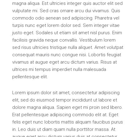
magna aliqua. Est ultricies integer quis auctor elit sed
vulputate mi. Sed cras ornare arcu dui vivamus. Quis
commodo odio aenean sed adipiscing. Pharetra vel
turpis nunc eget lorem dolor sed. Sem integer vitae
justo eget. Sodales ut etiam sit amet nisl purus. Enim
facilisis gravida neque convallis. Vestibulum lorem
sed risus ultricies tristique nulla aliquet. Amet volutpat
consequat mauris nunc congue nisi. Lobortis feugiat
vivamus at augue eget arcu dictum varius. Risus at
ultrices mi tempus imperdiet nulla malesuada
pellentesque elit.
Lorem ipsum dolor sit amet, consectetur adipiscing
elit, sed do eiusmod tempor incididunt ut labore et
dolore magna aliqua. Sapien eget mi proin sed libero.
Erat pellentesque adipiscing commodo elit at. Eget
felis eget nunc lobortis mattis aliquam faucibus purus
in. Leo duis ut diam quam nulla porttitor massa. At
augue eget arcu dictum varius duis at consectetur