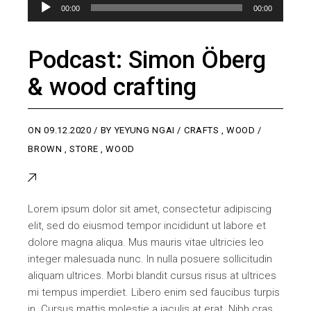
Audio
00:00
00:00
Player
Podcast: Simon Öberg
& wood crafting
ON
09.12.2020
BY
YEYUNG NGAI
CRAFTS
,
WOOD
BROWN
,
STORE
,
WOOD
Lorem ipsum dolor sit amet, consectetur adipiscing
elit, sed do eiusmod tempor incididunt ut labore et
dolore magna aliqua. Mus mauris vitae ultricies leo
integer malesuada nunc. In nulla posuere sollicitudin
aliquam ultrices. Morbi blandit cursus risus at ultrices
mi tempus imperdiet. Libero enim sed faucibus turpis
in. Cursus mattis molestie a iaculis at erat. Nibh cras